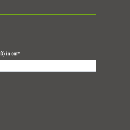
ß) in cm
*