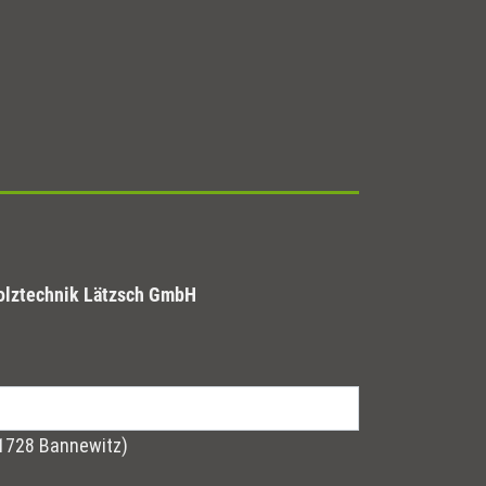
olztechnik Lätzsch GmbH
01728 Bannewitz)