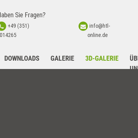
aben Sie Fragen?
+49 (351)
info@htl-
014265
online.de
DOWNLOADS
GALERIE
3D-GALERIE
ÜB
UN