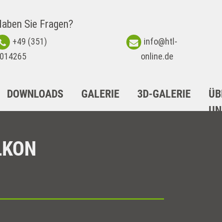
aben Sie Fragen?
+49 (351)
info@htl-
014265
online.de
DOWNLOADS
GALERIE
3D-GALERIE
ÜB
UN
LKON