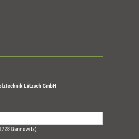
olztechnik Lätzsch GmbH
01728 Bannewitz)