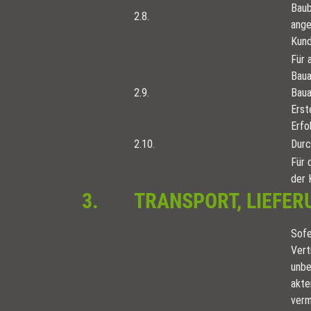
Baub
2.8.
ange
Kund
Für 
Baua
2.9.
Baua
Erst
Erfo
2.10.
Durc
Für 
der 
3.
TRANSPORT, LIEFE
Sofe
Vert
unbe
akte
verm