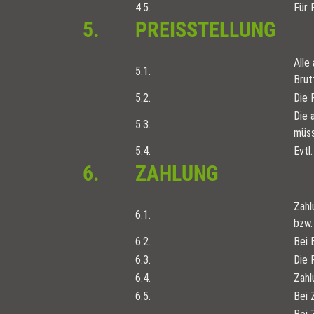
4.5.
Für 
5.
PREISSTELLUNG
Alle
5.1.
Brut
5.2.
Die 
Die 
5.3.
müss
5.4.
Evtl
6.
ZAHLUNG
Zahl
6.1.
bzw.
6.2.
Bei 
6.3.
Die 
6.4.
Zahl
6.5.
Bei 