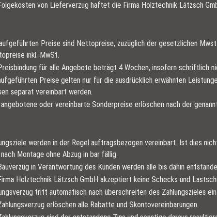
Folgekosten von Lieferverzug haftet die Firma Holztechnik Lätzsch GmbH 
 aufgeführten Preise sind Nettopreise, zuzüglich der gesetzlichen Mws
topreise inkl. MwSt.
Preisbindung für alle Angebote beträgt 4 Wochen, insofern schriftlich n
aufgeführten Preise gelten nur für die ausdrücklich erwähnten Leistunge
en separat vereinbart werden.
. angebotene oder vereinbarte Sonderpreise erlöschen nach der genannt
ungsziele werden in der Regel auftragsbezogen vereinbart. Ist dies nic
 nach Montage ohne Abzug in bar fällig.
Bauverzug in Verantwortung des Kunden werden alle bis dahin entstand
Firma Holztechnik Lätzsch GmbH akzeptiert keine Schecks und Lastschr
ungsverzug tritt automatisch nach überschreiten des Zahlungszieles ein
Zahlungsverzug erlöschen alle Rabatte und Skontovereinbarungen.