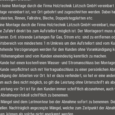
 keine Montage durch die Firma Holztechnik Lätzsch GmbH vereinbart ist
age vereinbart ist, vor Ort gebohrt und zugeschnitten werden. Dabei ha
sleisten, Rinnen, Fallrohre, Bleche, Doppelstegplatten etc.
eine Montage durch die Firma Holztechnik Lätzsch GmbH vereinbart, mus
e Zufahrt direkt bis zum Aufstellort möglich ist. Der Montageort muss
ieren. Evtl. störende Leitungen für Gas, Strom etc. sind zu entfernen od
itsbereich von mindestens 1 m Umkreis um den Aufstellort sind vom Kun
tehende Verzögerungen werden für den Kunden ohne Vorankündigung ko
. Höhenangaben sind vom Kunden eineindeutig kenntlich zu machen.
Kunde hat einen kostenfreien Wasser- und Stromanschluss bei Montageb
Kunde verpflichtet sich mit Vertragsabschluss zu einer persönlichen 
digung der Arbeiten vor Ort. Ist er dazu verhindert, so hat er eine ande
ihm auch dies nicht möglich, so gilt die Leistung ohne Unterschrift als 
Leistung vor Ort ist für den Kunden immer schriftlich abzunehmen, auch
Abnahmeprotokoll schriftlich zu benennen.
. Mängel sind dem Leitmonteur bei der Abnahme sofort zu benennen. Di
ellen. Nachträglich angezeigte Mängel, welche zum Zeitpunkt der Abnah
en, können als solche nicht anerkannt werden.