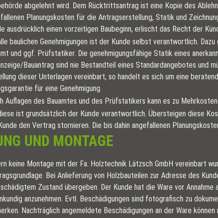
ehörde abgelehnt wird. Dem Rücktrittsantrag ist eine Kopie des Ablehn
fallenen Planungskosten für die Antragserstellung, Statik und Zeichnun
e ausdrücklich einen vorzeitigen Baubeginn, erlischt das Recht der Kün
alle baulichen Genehmigungen ist der Kunde selbst verantwortlich. Daz
mt und ggf. Prüfstatiker. Die genehmigungsfähige Statik eines anerkan
nzeige/Bauantrag sind nie Bestandteil eines Standardangebotes und müs
ellung dieser Unterlagen vereinbart, so handelt es sich um eine berat
lgsgarantie für eine Genehmigung.
h Auflagen des Bauamtes und des Prüfstatikers kann es zu Mehrkost
diese ist grundsätzlich der Kunde verantwortlich. Übersteigen diese K
Kunde den Vertrag stornieren. Die bis dahin angefallenen Planungskoste
RUNG UND MONTAGE
rn keine Montage mit der Fa. Holztechnik Lätzsch GmbH vereinbart wurd
ragsgrundlage. Bei Anlieferung von Holzbauteilen zur Adresse des Kunde
schädigtem Zustand übergeben. Der Kunde hat die Ware vor Annahme au
nkundig anzunehmen. Evtl. Beschädigungen sind fotografisch zu dokumen
erken. Nachträglich angemeldete Beschädigungen an der Ware können nic