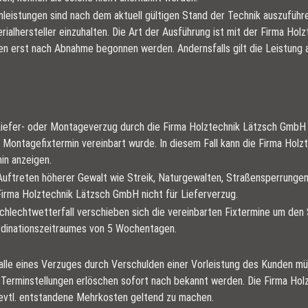
nleistungen sind nach dem aktuell gültigen Stand der Technik auszuführ
rialhersteller einzuhalten. Die Art der Ausführung ist mit der Firma H
en erst nach Abnahme begonnen werden. Andernsfalls gilt die Leistung
Liefer- oder Montageverzug durch die Firma Holztechnik Lätzsch GmbH k
 Montagefixtermin vereinbart wurde. In diesem Fall kann die Firma Holz
in anzeigen.
Auftreten höherer Gewalt wie Streik, Naturgewalten, Straßensperrungen
Firma Holztechnik Lätzsch GmbH nicht für Lieferverzug.
chlechtwetterfall verschieben sich die vereinbarten Fixtermine um den
dinationszeitraumes von 5 Wochentagen.
alle eines Verzuges durch Verschulden einer Vorleistung des Kunden müs
 Terminstellungen erlöschen sofort nach bekannt werden. Die Firma Hol
 evtl. entstandene Mehrkosten geltend zu machen.