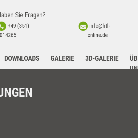
aben Sie Fragen?
+49 (351)
info@htl-
014265
online.de
DOWNLOADS
GALERIE
3D-GALERIE
ÜB
UN
UNGEN