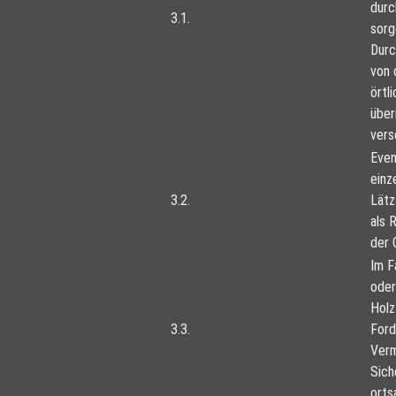
durc
3.1.
sorg
Durc
von 
örtl
über
vers
Even
einz
3.2.
Lätz
als 
der 
Im F
oder
Holz
3.3.
Ford
Verm
Sich
orts