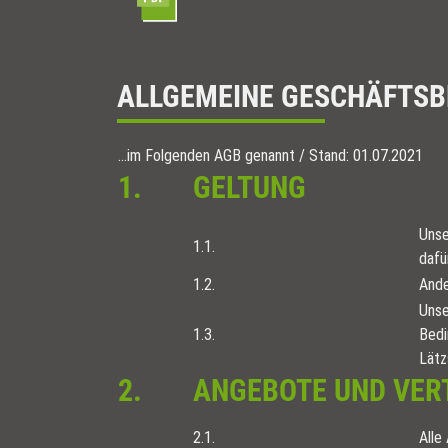
ALLGEMEINE GESCHÄFTSB
…im Folgenden AGB genannt / Stand: 01.07.2021
1.
GELTUNG
Unse
1.1.
dafü
1.2.
Ande
Unse
1.3.
Bedi
Lätz
2.
ANGEBOTE UND VE
2.1.
Alle