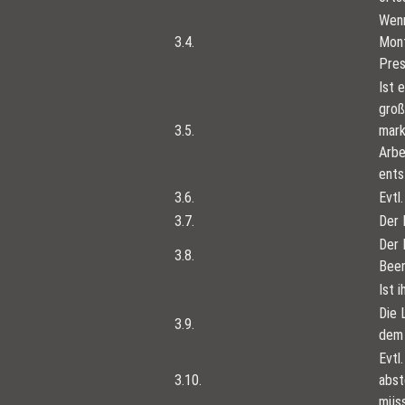
Wenn
3.4.
Mont
Pres
Ist 
groß
3.5.
mark
Arbe
ents
3.6.
Evtl
3.7.
Der 
Der 
3.8.
Been
Ist 
Die 
3.9.
dem 
Evtl
3.10.
abst
müss