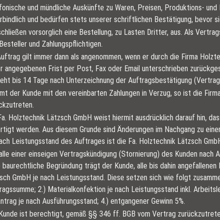
fonische und mündliche Auskünfte zu Waren, Preisen, Produktions- und L
rbindlich und bedürfen stets unserer schriftlichen Bestätigung, bevor 
schließen vorsorglich eine Bestellung, zu Lasten Dritter, aus. Als Vertra
Besteller und Zahlungspflichtigen.
Auftrag gilt immer dann als angenommen, wenn er durch die Firma Holzt
er angegebenen Frist per Post, Fax oder Email unterschrieben zurückge
eht bis 14 Tage nach Unterzeichnung der Auftragsbestätigung (Vertrag
t der Kunde mit den vereinbarten Zahlungen in Verzug, so ist die Fir
ckzutreten.
Fa. Holztechnik Lätzsch GmbH weist hiermit ausdrücklich darauf hin, d
rtigt werden. Aus diesem Grunde sind Änderungen im Nachgang zu einem
ach Leistungsstand des Auftrages ist die Fa. Holztechnik Lätzsch Gmb
alle einer einseigen Vertragskündigung (Stornierung) des Kunden nach A
 baurechtliche Begründung trägt der Kunde, alle bis dahin angefallenen 
sch GmbH je nach Leistungsstand. Diese setzen sich wie folgt zusammen
ragssumme; 2.) Materialkonfektion je nach Leistungsstand inkl. Arbeitsl
ntrag je nach Ausführungsstand; 4.) entgangener Gewinn 5%.
Kunde ist berechtigt, gemäß §§ 346 ff. BGB vom Vertrag zurückzutrete