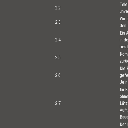
Tele
2.2.
unve
Wir 
2.3.
den 
Ein 
2.4.
in d
best
Komm
2.5.
zurü
Die 
2.6.
gefe
Je n
Im F
ohne
2.7.
Lätz
Auft
Baua
Der 