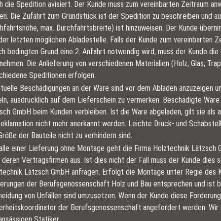
h die Spedition avisiert. Der Kunde muss zum vereinbarten Zeitraum a
en. Die Zufahrt zum Grundstück ist der Spedition zu beschreiben und a
hfahrtshöhe, max. Durchfahrtsbreite) ist hinzuweisen. Der Kunde über
der letzten möglichen Abladestelle. Falls der Kunde zum vereinbarten Z
ich bedingten Grund eine 2. Anfahrt notwendig wird, muss der Kunde d
nehmen. Die Anlieferung von verschiedenen Materialien (Holz, Glas, Tra
chiedene Speditionen erfolgen.
tuelle Beschädigungen an der Ware sind vor dem Abladen anzuzeigen un
eln, ausdrücklich auf dem Lieferschein zu vermerken. Beschädigte Ware 
sch GmbH beim Kunden verbleiben. Ist die Ware abgeladen, gilt sie al
Reklamation nicht mehr anerkannt werden. Leichte Druck- und Schabstell
Größe der Bauteile nicht zu verhindern sind.
alle einer Lieferung ohne Montage geht die Firma Holztechnik Lätzsc
 deren Vertragsfirmen aus. Ist dies nicht der Fall muss der Kunde dies s
technik Lätzsch GmbH anfragen. Erfolgt die Montage unter Regie des Ku
erungen der Berufsgenossenschaft Holz und Bau entsprechen und ist b
eidung von Unfällen sind umzusetzen. Wenn der Kunde diese Forderung
erheitskoordinator der Berufsgenossenschaft angefordert werden. Wir
ansässigen Statiker.