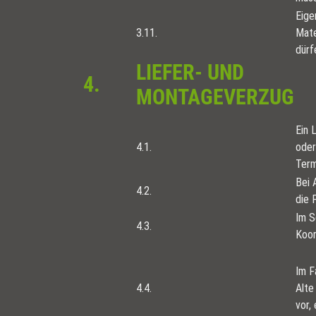
Eige
3.11.
Mate
dürf
LIEFER- UND
4.
MONTAGEVERZUG
Ein 
4.1.
oder
Term
Bei 
4.2.
die 
Im S
4.3.
Koor
Im F
4.4.
Alte
vor,