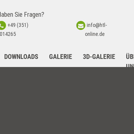
aben Sie Fragen?
+49 (351)
info@htl-
014265
online.de
DOWNLOADS
GALERIE
3D-GALERIE
ÜB
UN