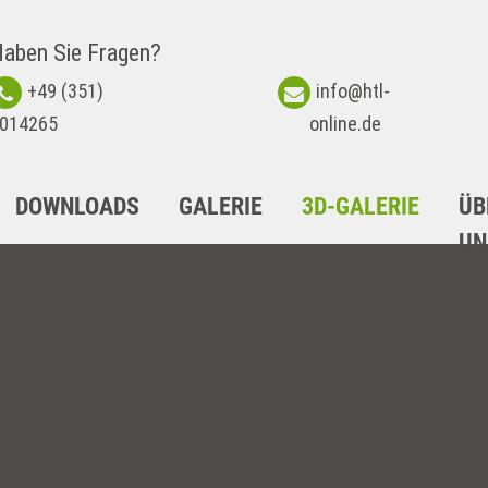
aben Sie Fragen?
+49 (351)
info@htl-
014265
online.de
DOWNLOADS
GALERIE
3D-GALERIE
ÜB
UN