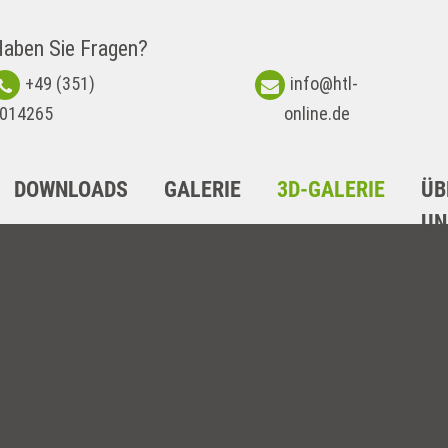
aben Sie Fragen?
+49 (351)
info@htl-
014265
online.de
DOWNLOADS
GALERIE
3D-GALERIE
ÜB
UN