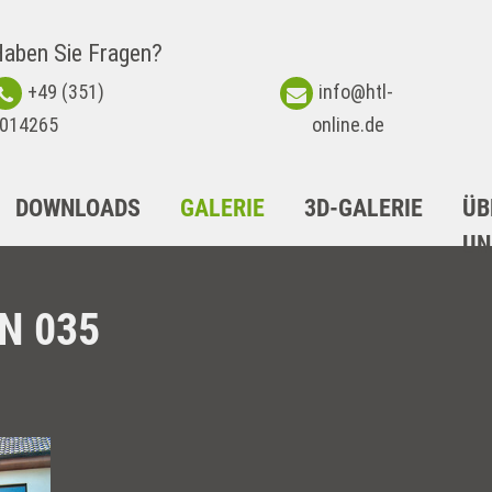
aben Sie Fragen?
+49 (351)
info@htl-
014265
online.de
DOWNLOADS
GALERIE
3D-GALERIE
ÜB
UN
N 035