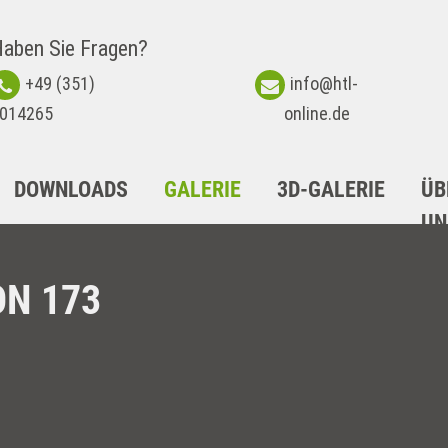
aben Sie Fragen?
+49 (351)
info@htl-
014265
online.de
DOWNLOADS
GALERIE
3D-GALERIE
ÜB
UN
ON 173