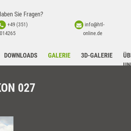
aben Sie Fragen?
+49 (351)
info@htl-
014265
online.de
DOWNLOADS
GALERIE
3D-GALERIE
ÜB
UN
KON 027