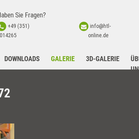
aben Sie Fragen?
+49 (351)
info@htl-
014265
online.de
DOWNLOADS
GALERIE
3D-GALERIE
ÜB
UN
72