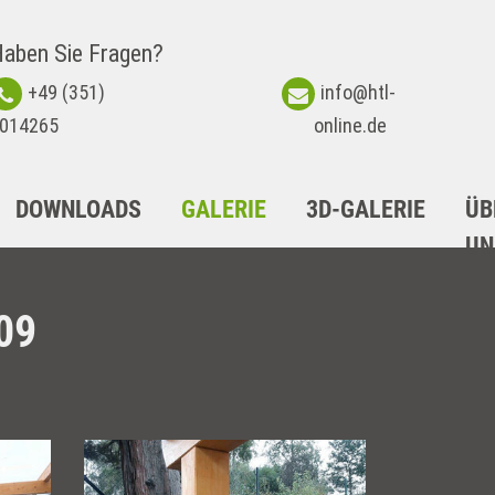
aben Sie Fragen?
+49 (351)
info@htl-
014265
online.de
DOWNLOADS
GALERIE
3D-GALERIE
ÜB
UN
09