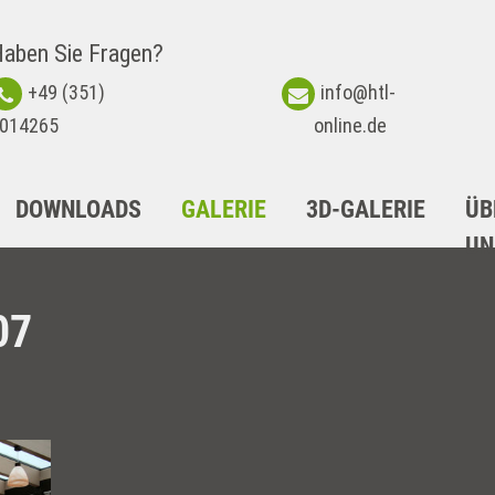
aben Sie Fragen?
+49 (351)
info@htl-
014265
online.de
DOWNLOADS
GALERIE
3D-GALERIE
ÜB
UN
07