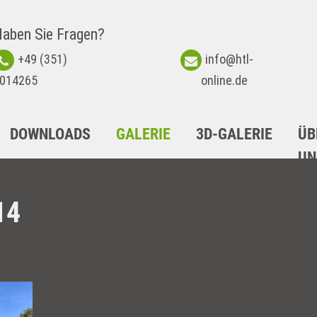
aben Sie Fragen?
+49 (351)
info@htl-
014265
online.de
DOWNLOADS
GALERIE
3D-GALERIE
ÜB
UN
14