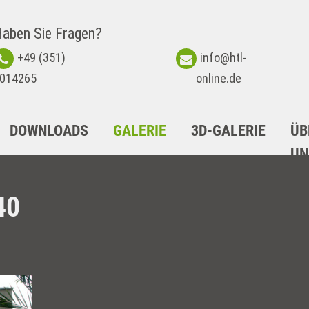
aben Sie Fragen?
+49 (351)
info@htl-
014265
online.de
DOWNLOADS
GALERIE
3D-GALERIE
ÜB
UN
40