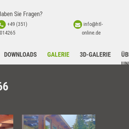
aben Sie Fragen?
+49 (351)
info@htl-
014265
online.de
DOWNLOADS
GALERIE
3D-GALERIE
ÜB
UN
66