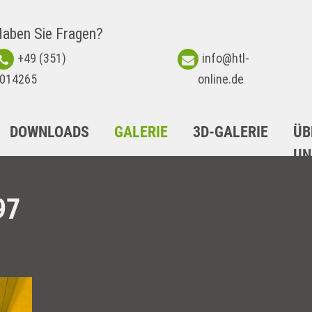
aben Sie Fragen?
+49 (351)
info@htl-
014265
online.de
DOWNLOADS
GALERIE
3D-GALERIE
ÜB
UN
97